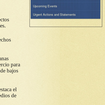
Upcoming Events
Urgent Actions and Statements
ctos
es.
echos
anas
ercio para
 de bajos
staca el
edios de