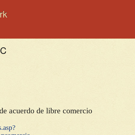
rk
LC
de acuerdo de libre comercio
s.asp?