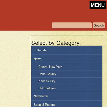
MENU
Select by Category:
Editorials
News
Central New York
Dane County
Kansas City
UW Badgers
Newsletter
Special Reports